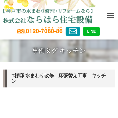
LINE
事例タグ キッチン
T様邸 水まわり改修、床張替え工事 キッチ
ン