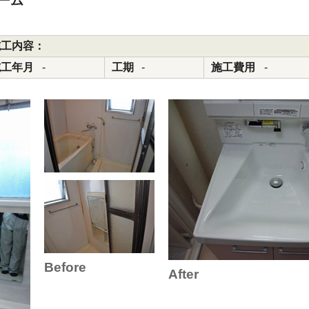
ーム
施工内容：
施工年月
-
工期
-
施工費用
-
Before
After