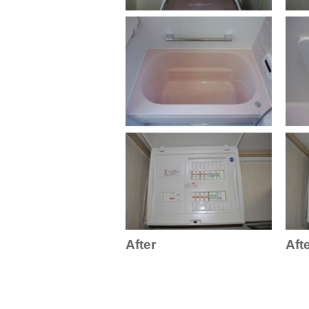
After
Aft