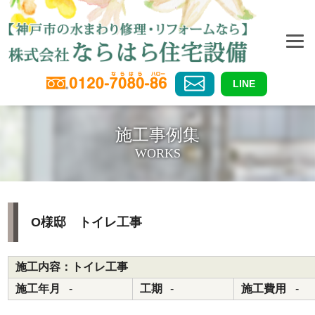
LINE
施工事例集
WORKS
O様邸 トイレ工事
施工内容：トイレ工事
施工年月
-
工期
-
施工費用
-