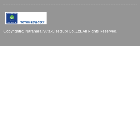
Copyright(c) Narahara jyutaku setsubi Co.,Ltd. All Rights Reserved.