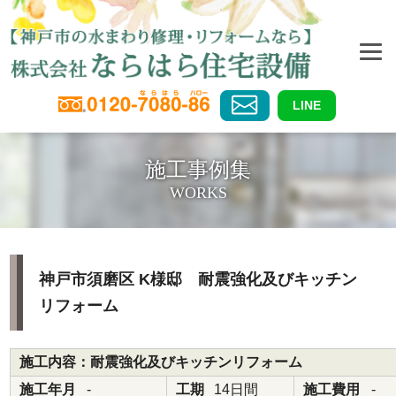
LINE
施工事例集
WORKS
神戸市須磨区 K様邸 耐震強化及びキッチン
リフォーム
施工内容：耐震強化及びキッチンリフォーム
施工年月
-
工期
14日間
施工費用
-