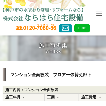
LINE
施工事例集
WORKS
マンション全面改装 フロアー張替え廊下
施工内容：マンション全面改装
施工年月
-
工期
-
施工費用
-