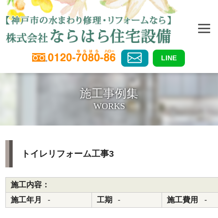
LINE
施工事例集
WORKS
トイレリフォーム工事3
施工内容：
施工年月
-
工期
-
施工費用
-