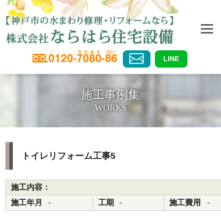
LINE
施工事例集
WORKS
トイレリフォーム工事5
施工内容：
施工年月
-
工期
-
施工費用
-