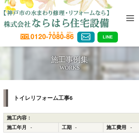
LINE
施工事例集
WORKS
トイレリフォーム工事6
施工内容：
施工年月
-
工期
-
施工費用
-