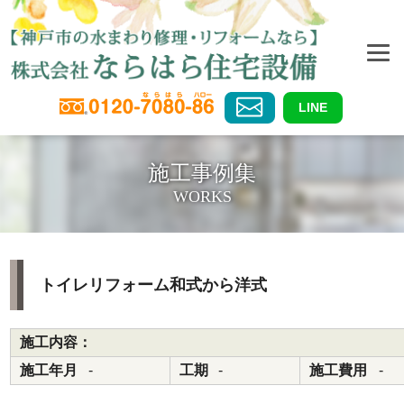
LINE
施工事例集
WORKS
トイレリフォーム和式から洋式
施工内容：
施工年月
-
工期
-
施工費用
-