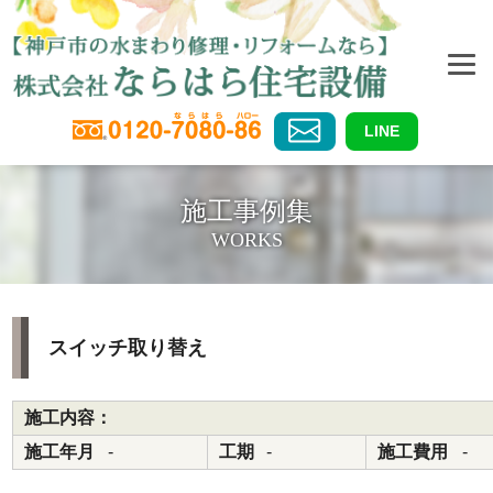
LINE
施工事例集
WORKS
スイッチ取り替え
施工内容：
施工年月
-
工期
-
施工費用
-