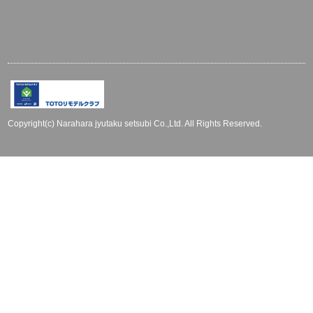
Copyright(c) Narahara jyutaku setsubi Co.,Ltd. All Rights Reserved.