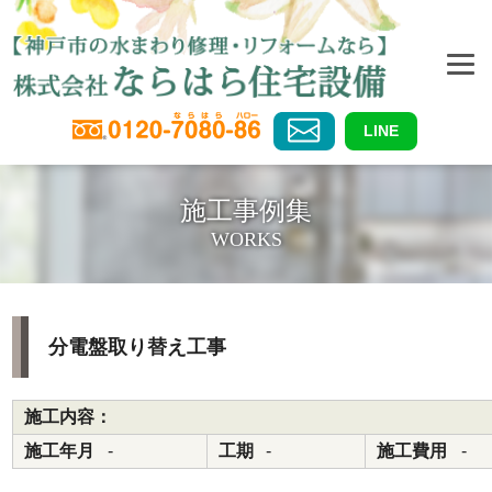
LINE
施工事例集
WORKS
分電盤取り替え工事
施工内容：
施工年月
-
工期
-
施工費用
-