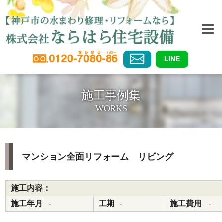
LINE
施工事例集
WORKS
マンション全面リフォーム リビング
施工内容：
施工年月
-
工期
-
施工費用
-