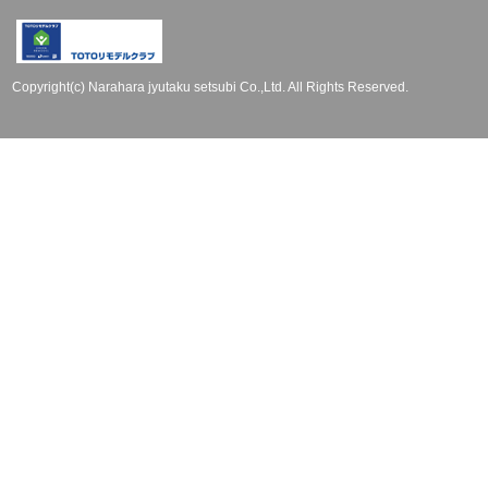
Copyright(c) Narahara jyutaku setsubi Co.,Ltd. All Rights Reserved.