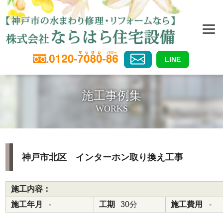
LINE
施工事例集
WORKS
神戸市北区 インターホン取り換え工事
施工内容：
施工年月
-
工期
30分
施工費用
-