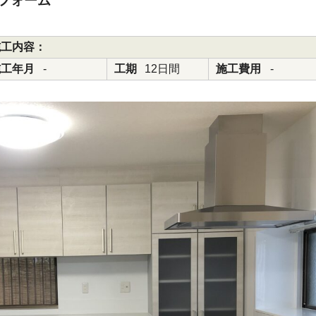
フォーム
施工内容：
施工年月
-
工期
12日間
施工費用
-