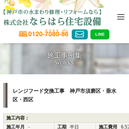
LINE
施工事例集
WORKS
レンジフード交換工事 神戸市須磨区・垂水
区・西区
施工内容：
施工年月
-
工期
半日
施工費用
6.