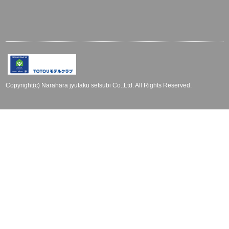
Copyright(c) Narahara jyutaku setsubi Co.,Ltd. All Rights Reserved.