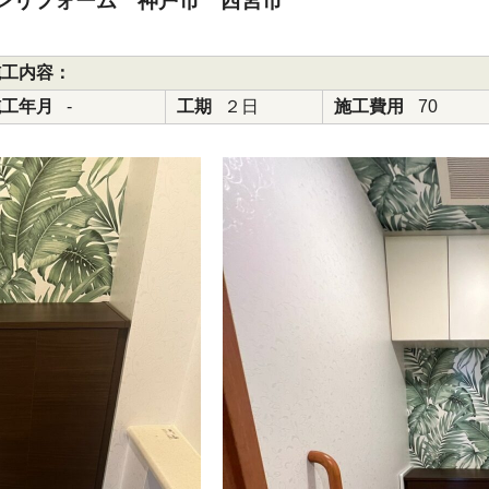
イレリフォーム 神戸市 西宮市
施工内容：
施工年月
-
工期
２日
施工費用
70