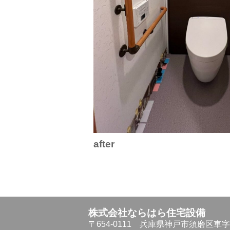
after
株式会社ならはら住宅設備
〒654-0111
兵庫県神戸市須磨区車字仏