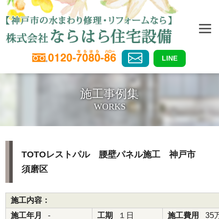
LINE
施工事例集
WORKS
TOTOレストパル 腰壁パネル施工 神戸市
須磨区
施工内容：
施工年月
-
工期
１日
施工費用
35