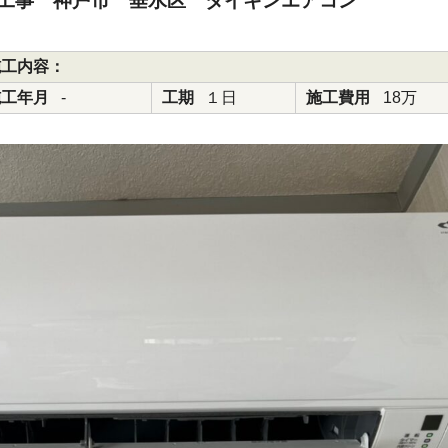
工事 神戸市 垂水区 ダイキンエアコン
施工内容：
施工年月
-
工期
１日
施工費用
18万