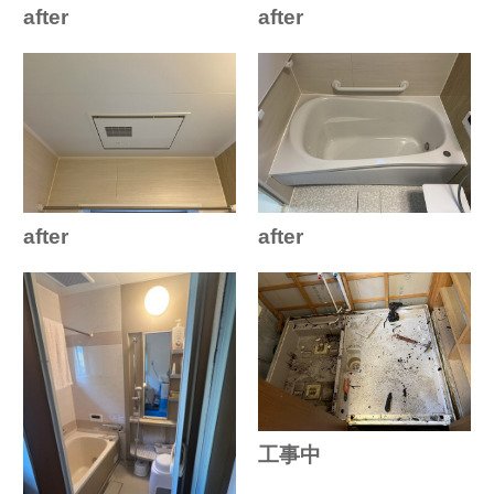
after
after
after
after
工事中