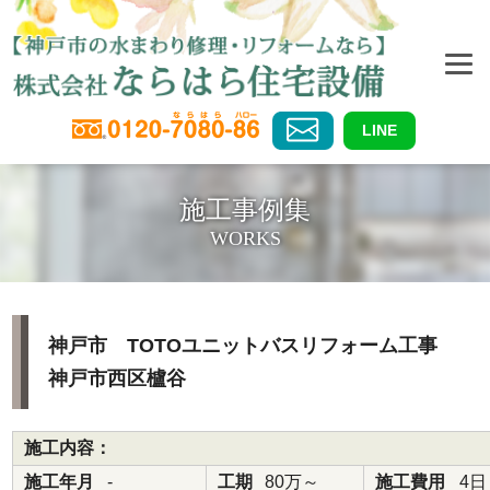
LINE
施工事例集
WORKS
神戸市 TOTOユニットバスリフォーム工事
神戸市西区櫨谷
施工内容：
施工年月
-
工期
80万～
施工費用
4日