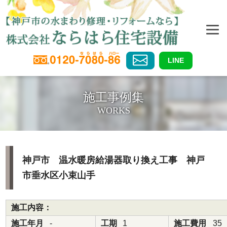
LINE
施工事例集
WORKS
神戸市 温水暖房給湯器取り換え工事 神戸
市垂水区小束山手
施工内容：
施工年月
-
工期
1
施工費用
35