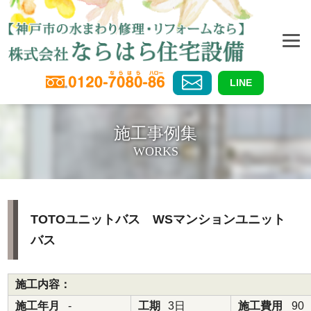
LINE
施工事例集
WORKS
TOTOユニットバス WSマンションユニット
バス
施工内容：
施工年月
-
工期
3日
施工費用
90