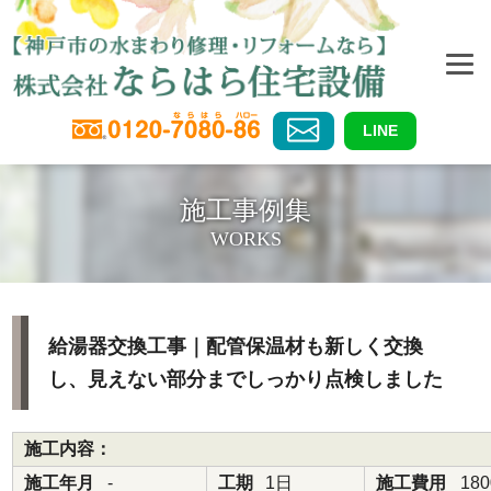
LINE
施工事例集
WORKS
給湯器交換工事｜配管保温材も新しく交換
し、見えない部分までしっかり点検しました
施工内容：
施工年月
-
工期
1日
施工費用
18