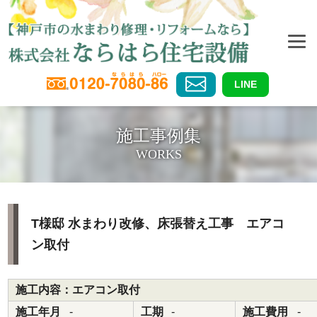
LINE
施工事例集
WORKS
T様邸 水まわり改修、床張替え工事 エアコ
ン取付
施工内容：エアコン取付
施工年月
-
工期
-
施工費用
-