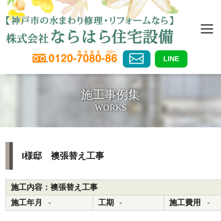
LINE
施工事例集
WORKS
I様邸 襖張替え工事
施工内容：襖張替え工事
施工年月
-
工期
-
施工費用
-