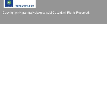
Copyright(c) Narahara jyutaku setsubi Co.,Ltd. All Rights Reserved.