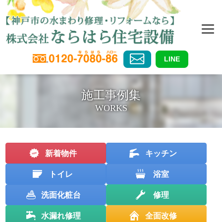
LINE
施工事例集
WORKS
新着物件
キッチン
トイレ
浴室
洗面化粧台
修理
水漏れ修理
全面改修