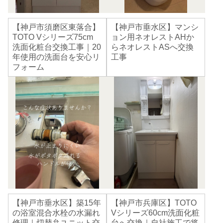
【神戸市須磨区東落合】
【神戸市垂水区】マンシ
TOTO Vシリーズ75cm
ョン用ネオレストAHか
洗面化粧台交換工事｜20
らネオレストASへ交換
年使用の洗面台を安心リ
工事
フォーム
【神戸市垂水区】築15年
【神戸市兵庫区】TOTO
の浴室混合水栓の水漏れ
Vシリーズ60cm洗面化粧
修理｜切替弁ユニット交
台へ交換｜自社施工で将