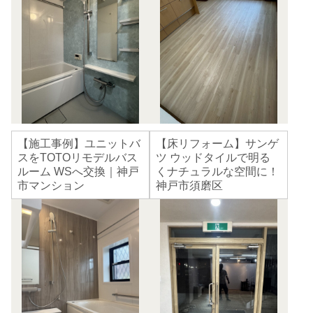
【施工事例】ユニットバ
【床リフォーム】サンゲ
スをTOTOリモデルバス
ツ ウッドタイルで明る
ルーム WSへ交換｜神戸
くナチュラルな空間に！
市マンション
神戸市須磨区