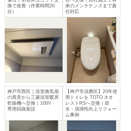
換で改善（作業時間20
来のメンテナンスまで責
分）
任対応
神戸市西区｜浴室換気扇
【神戸市須磨区】20年使
の異音から三菱浴室暖房
用トイレを TOTO ネオ
乾燥機へ交換｜100V・
レストRSへ交換｜節
専用回路新設
水・清掃性向上リフォー
ム事例