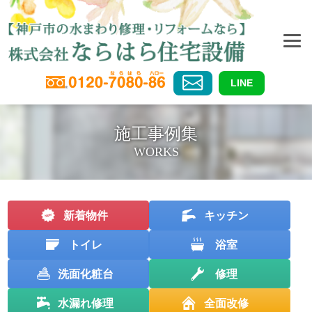
LINE
施工事例集
WORKS
新着物件
キッチン
トイレ
浴室
洗面化粧台
修理
水漏れ修理
全面改修