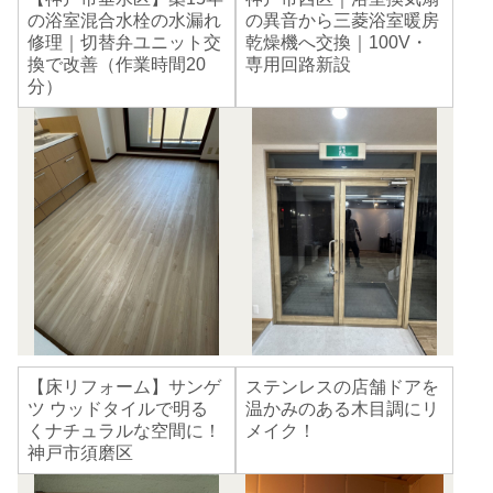
の浴室混合水栓の水漏れ
の異音から三菱浴室暖房
修理｜切替弁ユニット交
乾燥機へ交換｜100V・
換で改善（作業時間20
専用回路新設
分）
【床リフォーム】サンゲ
ステンレスの店舗ドアを
ツ ウッドタイルで明る
温かみのある木目調にリ
くナチュラルな空間に！
メイク！
神戸市須磨区