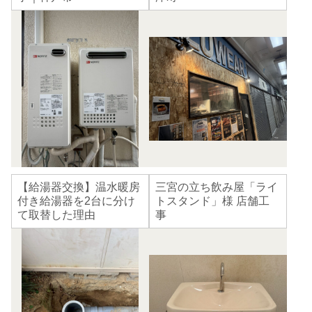
【給湯器交換】温水暖房
三宮の立ち飲み屋「ライ
付き給湯器を2台に分け
トスタンド」様 店舗工
て取替した理由
事