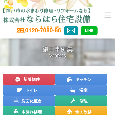
LINE
施工事例集
WORKS
新着物件
キッチン
トイレ
浴室
洗面化粧台
修理
水漏れ修理
全面改修