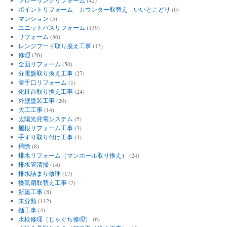
ポイントリフォーム カウンター取替え いいとこどり
(6)
マンション
(5)
ユニットバスリフォーム
(139)
リフォーム
(56)
レンジフード取り換え工事
(13)
修理
(20)
全面リフォーム
(50)
分電盤取り換え工事
(27)
勝手口リフォーム
(1)
化粧台取り換え工事
(24)
外壁塗装工事
(20)
大工工事
(14)
太陽光発電システム
(5)
屋根リフォーム工事
(3)
手すり取り付け工事
(4)
掃除
(8)
排水リフォーム（マンホール取り換え）
(24)
排水管清掃
(14)
排水詰まり修理
(17)
換気扇取替え工事
(7)
新築工事
(8)
未分類
(112)
樋工事
(4)
水栓修理（じゃぐち修理）
(6)