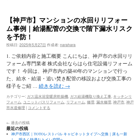
【神戸市】マンションの水回りリフォー
ム事例｜給湯配管の交換で階下漏水リスク
を予防！
投稿日:
2025年5月27日
作成者:
narahara
1. ご依頼内容と施工概要 こんにちは、神戸市の水回りリ
フォーム専門業者 株式会社ならはら住宅設備リフォーム
です！ 今回は、神戸市内の築40年のマンションで行っ
た、給水・給湯・追い焚き配管の移設および交換工事の
様子をご紹 …
続きを読む
→
カテゴリー:
ガス温水浴室暖房乾燥機
,
ガス給湯機取り換え工事
,
キッチンリ
フォーム
,
ユニットバスリフォーム
,
リフォーム
,
修理
,
漏水修理
,
神戸市
,
神戸
市水道修理
|
コメントする
←
過去の投稿
最近の投稿
神戸市西区｜TOTOレストパル キャビネットタイプへ交換｜床も一新
し、明るく快適なトイレ空間へ