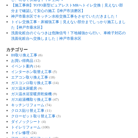
【施工事例】TOTO新型ピュアレストMRへトイレ交換｜見えない部
分まで確認して安心の施工【神戸市須磨区】
神戸市垂水区でキッチン水栓交換工事をさせていただきました！
トイレ交換工事・床補強工事｜見えない部分までしっかり施工しまし
た【神戸市垂水区】
洗面化粧台のぐらつきは危険信号！下地補強から行い、車椅子対応の
洗面化粧台へ交換しました｜神戸市垂水区
カテゴリー
IH取り換え工事
(6)
お買い得商品
(12)
イベント案内
(14)
インターホン取替え工事
(5)
エアコン取り換え工事
(18)
ガスコンロ取り換え工事
(14)
ガス温水床暖房
(9)
ガス温水浴室暖房乾燥機
(9)
ガス給湯機取り換え工事
(47)
キッチンリフォーム
(74)
クロス貼り替え工事
(11)
クローゼット取り替え工事
(3)
ダイノックシート
(4)
トイレリフォーム
(100)
トイレ修理
(24)
フローリングリフォーム
(42)