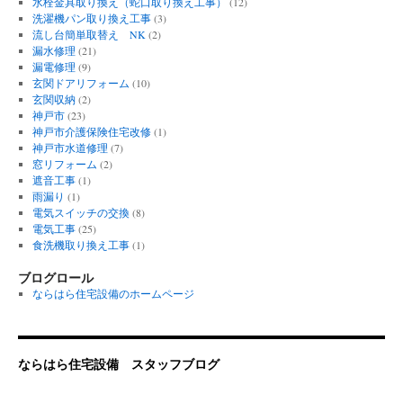
水栓金具取り換え（蛇口取り換え工事）
(12)
洗濯機パン取り換え工事
(3)
流し台簡単取替え NK
(2)
漏水修理
(21)
漏電修理
(9)
玄関ドアリフォーム
(10)
玄関収納
(2)
神戸市
(23)
神戸市介護保険住宅改修
(1)
神戸市水道修理
(7)
窓リフォーム
(2)
遮音工事
(1)
雨漏り
(1)
電気スイッチの交換
(8)
電気工事
(25)
食洗機取り換え工事
(1)
ブログロール
ならはら住宅設備のホームページ
ならはら住宅設備 スタッフブログ