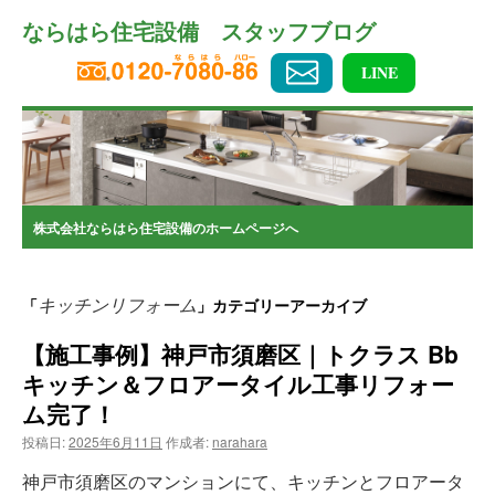
コ
ならはら住宅設備 スタッフブログ
ン
テ
ン
LINE
ツ
へ
ス
キ
ッ
プ
株式会社ならはら住宅設備のホームページへ
キッチンリフォーム
「
」カテゴリーアーカイブ
【施工事例】神戸市須磨区｜トクラス Bb
キッチン＆フロアータイル工事リフォー
ム完了！
投稿日:
2025年6月11日
作成者:
narahara
神戸市須磨区のマンションにて、キッチンとフロアータ