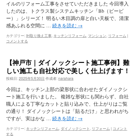
イルのリフォーム工事をさせていただきました 今回導入
したのは、トクラス製システムキッチン「Bb（ビービ
ー）」シリーズ！ 明るい木目調の扉と白い天板で、清潔
感あふれる空間に …
続きを読む
→
カテゴリー:
IH取り換え工事
,
キッチンリフォーム
,
マンション
,
リフォーム
|
コメントする
【神戸市｜ダイノックシート施工事例】難
しい施工も自社対応で美しく仕上げます！
投稿日:
2025年5月30日
作成者:
narahara
今回は、キッチン上部の梁形状に合わせたダイノックシ
ート施工を行いました。 複雑な形状にも関わらず、自社
職人による丁寧なカットと貼り込みで、仕上がりはご覧
の通り！ ダイノックシートは「貼るだけ」と思われがち
ですが、実はかな …
続きを読む
→
カテゴリー:
キッチンリフォーム
,
ダイノックシート
,
リフォーム
|
コメント
する