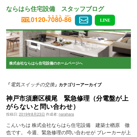
コ
ならはら住宅設備 スタッフブログ
ン
テ
ン
LINE
ツ
へ
ス
キ
ッ
プ
株式会社ならはら住宅設備のホームページへ
電気スイッチの交換
「
」カテゴリーアーカイブ
神戸市須磨区横尾 緊急修理（分電盤が上
がらないと問い合わせ）
投稿日:
2019年8月23日
作成者:
narahara
こんいちは 株式会社ならはら住宅設備 建築士楢原 徹
也です。 今週、緊急修理の問い合わせが ブレーカーが上