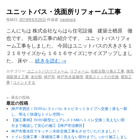
ユニットバス・洗面所リフォーム工事
投稿日:
2019年6月25日
作成者:
narahara
こんにちは 株式会社ならはら住宅設備 建築士楢原 徹
也です。 先週の工事の紹介です。 ユニットバスリフォ
ーム工事をしました。 今回はユニットバスの大きさを１
２１６サイズから １６１６サイズにサイズアップしまし
た。 床や …
続きを読む
→
カテゴリー:
ユニットバスリフォーム
,
リフォーム
,
化粧台取り換え工事
,
換気
扇取替え工事
,
未分類
,
神戸市
,
神戸市水道修理
,
電気スイッチの交換
,
電気工
事
|
コメントする
←
過去の投稿
最近の投稿
神戸市西区｜TOTOレストパル キャビネットタイプへ交換｜床も一新
し、明るく快適なトイレ空間へ
【施工事例】TOTO新型ピュアレストMRへトイレ交換｜見えない部
分まで確認して安心の施工【神戸市須磨区】
神戸市垂水区でキッチン水栓交換工事をさせていただきました！
トイレ交換工事・床補強工事｜見えない部分までしっかり施工しまし