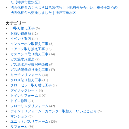
た【神戸市垂水区】
洗面化粧台のぐらつきは危険信号！下地補強から行い、車椅子対応の
洗面化粧台へ交換しました｜神戸市垂水区
カテゴリー
IH取り換え工事
(6)
お買い得商品
(12)
イベント案内
(14)
インターホン取替え工事
(5)
エアコン取り換え工事
(18)
ガスコンロ取り換え工事
(14)
ガス温水床暖房
(9)
ガス温水浴室暖房乾燥機
(9)
ガス給湯機取り換え工事
(47)
キッチンリフォーム
(74)
クロス貼り替え工事
(11)
クローゼット取り替え工事
(3)
ダイノックシート
(4)
トイレリフォーム
(100)
トイレ修理
(24)
フローリングリフォーム
(42)
ポイントリフォーム カウンター取替え いいとこどり
(6)
マンション
(5)
ユニットバスリフォーム
(139)
リフォーム
(56)