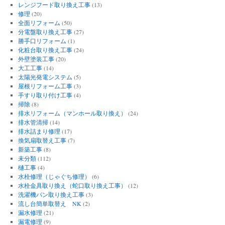
レンジフード取り換え工事
(13)
修理
(20)
全面リフォーム
(50)
分電盤取り換え工事
(27)
勝手口リフォーム
(1)
化粧台取り換え工事
(24)
外壁塗装工事
(20)
大工工事
(14)
太陽光発電システム
(5)
屋根リフォーム工事
(3)
手すり取り付け工事
(4)
掃除
(8)
排水リフォーム（マンホール取り換え）
(24)
排水管清掃
(14)
排水詰まり修理
(17)
換気扇取替え工事
(7)
新築工事
(8)
未分類
(112)
樋工事
(4)
水栓修理（じゃぐち修理）
(6)
水栓金具取り換え（蛇口取り換え工事）
(12)
洗濯機パン取り換え工事
(3)
流し台簡単取替え NK
(2)
漏水修理
(21)
漏電修理
(9)