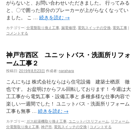
がらないと、お問い合わせいただきました。 行ってみる
と、〇で囲った部分のブレーカーが上がらなくなってい
ました。 こ …
続きを読む
→
カテゴリー:
分電盤取り換え工事
,
漏電修理
,
電気スイッチの交換
,
電気工事
|
コメントする
神戸市西区 ユニットバス・洗面所リフォ
ーム工事２
投稿日:
2019年8月23日
作成者:
narahara
こんにちは 株式会社ならはら住宅設備 建築士楢原 徹
也です。 お盆明けからフル回転しております！ 今週は大
工工事から電気工事・設備工事と 多種多様な仕事内容で
楽しい一週間でした！ ユニットバス・洗面所リフォーム
工事も無事 …
続きを読む
→
カテゴリー:
ガス給湯機取り換え工事
,
ユニットバスリフォーム
,
リフォーム
,
分電盤取り換え工事
,
神戸市
,
電気スイッチの交換
|
コメントする