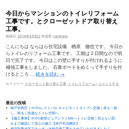
今日からマンションのトイレリフォーム
工事です。とクローゼットドア取り替え
工事。
投稿日:
2014年4月8日
作成者:
narahara
こんにちは ならはら住宅設備 楢原 徹也です。 今日か
らトイレのリフォーム工事です。 工期は２日間なので明
日で完了です。 今日はこの壁に手すりが付けれるように
補強工事をしました。 石膏ボードをめくって手すりを付
けるところ …
続きを読む
→
カテゴリー:
クローゼット取り替え工事
,
トイレリフォーム
|
コメントする
最近の投稿
神戸市西区｜TOTOレストパル キャビネットタイプへ交換｜床も一新
し、明るく快適なトイレ空間へ
【施工事例】TOTO新型ピュアレストMRへトイレ交換｜見えない部
分まで確認して安心の施工【神戸市須磨区】
神戸市垂水区でキッチン水栓交換工事をさせていただきました！