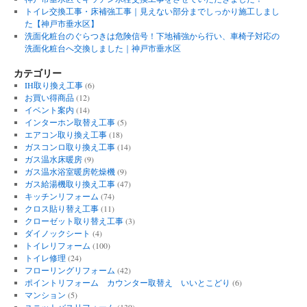
トイレ交換工事・床補強工事｜見えない部分までしっかり施工しまし
た【神戸市垂水区】
洗面化粧台のぐらつきは危険信号！下地補強から行い、車椅子対応の
洗面化粧台へ交換しました｜神戸市垂水区
カテゴリー
IH取り換え工事
(6)
お買い得商品
(12)
イベント案内
(14)
インターホン取替え工事
(5)
エアコン取り換え工事
(18)
ガスコンロ取り換え工事
(14)
ガス温水床暖房
(9)
ガス温水浴室暖房乾燥機
(9)
ガス給湯機取り換え工事
(47)
キッチンリフォーム
(74)
クロス貼り替え工事
(11)
クローゼット取り替え工事
(3)
ダイノックシート
(4)
トイレリフォーム
(100)
トイレ修理
(24)
フローリングリフォーム
(42)
ポイントリフォーム カウンター取替え いいとこどり
(6)
マンション
(5)
ユニットバスリフォーム
(139)