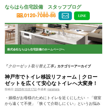
コ
ならはら住宅設備 スタッフブログ
ン
テ
ン
LINE
ツ
へ
ス
キ
ッ
プ
株式会社ならはら住宅設備のホームページへ
クローゼット取り替え工事
「
」カテゴリーアーカイブ
神戸市でトイレ移設リフォーム｜クロー
ゼットを広くて安心なトイレへ大変身！
投稿日:
2025年10月17日
作成者:
narahara
・娘様がお母様のためにトイレを近くにしたい ・「寝室
から遠くて不便」「狭くて介助しにくい」というお悩み