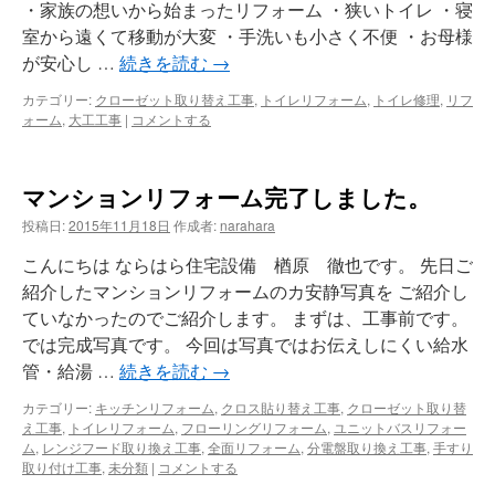
・家族の想いから始まったリフォーム ・狭いトイレ ・寝
室から遠くて移動が大変 ・手洗いも小さく不便 ・お母様
が安心し …
続きを読む
→
カテゴリー:
クローゼット取り替え工事
,
トイレリフォーム
,
トイレ修理
,
リフ
ォーム
,
大工工事
|
コメントする
マンションリフォーム完了しました。
投稿日:
2015年11月18日
作成者:
narahara
こんにちは ならはら住宅設備 楢原 徹也です。 先日ご
紹介したマンションリフォームのカ安静写真を ご紹介し
ていなかったのでご紹介します。 まずは、工事前です。
では完成写真です。 今回は写真ではお伝えしにくい給水
管・給湯 …
続きを読む
→
カテゴリー:
キッチンリフォーム
,
クロス貼り替え工事
,
クローゼット取り替
え工事
,
トイレリフォーム
,
フローリングリフォーム
,
ユニットバスリフォー
ム
,
レンジフード取り換え工事
,
全面リフォーム
,
分電盤取り換え工事
,
手すり
取り付け工事
,
未分類
|
コメントする