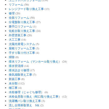
リフォーム
(56)
レンジフード取り換え工事
(13)
修理
(20)
全面リフォーム
(50)
分電盤取り換え工事
(27)
勝手口リフォーム
(1)
化粧台取り換え工事
(24)
外壁塗装工事
(20)
大工工事
(14)
太陽光発電システム
(5)
屋根リフォーム工事
(3)
手すり取り付け工事
(4)
掃除
(8)
排水リフォーム（マンホール取り換え）
(24)
排水管清掃
(14)
排水詰まり修理
(17)
換気扇取替え工事
(7)
新築工事
(8)
未分類
(112)
樋工事
(4)
水栓修理（じゃぐち修理）
(6)
水栓金具取り換え（蛇口取り換え工事）
(12)
洗濯機パン取り換え工事
(3)
流し台簡単取替え NK
(2)