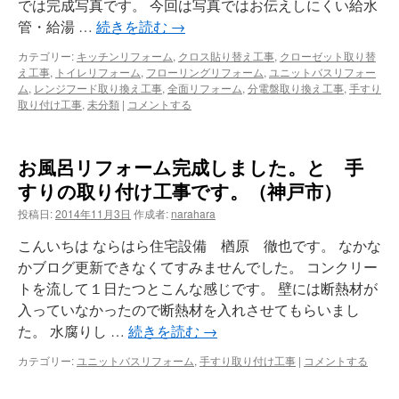
では完成写真です。 今回は写真ではお伝えしにくい給水
管・給湯 …
続きを読む
→
カテゴリー:
キッチンリフォーム
,
クロス貼り替え工事
,
クローゼット取り替
え工事
,
トイレリフォーム
,
フローリングリフォーム
,
ユニットバスリフォー
ム
,
レンジフード取り換え工事
,
全面リフォーム
,
分電盤取り換え工事
,
手すり
取り付け工事
,
未分類
|
コメントする
お風呂リフォーム完成しました。と 手
すりの取り付け工事です。（神戸市）
投稿日:
2014年11月3日
作成者:
narahara
こんいちは ならはら住宅設備 楢原 徹也です。 なかな
かブログ更新できなくてすみませんでした。 コンクリー
トを流して１日たつとこんな感じです。 壁には断熱材が
入っていなかったので断熱材を入れさせてもらいまし
た。 水腐りし …
続きを読む
→
カテゴリー:
ユニットバスリフォーム
,
手すり取り付け工事
|
コメントする