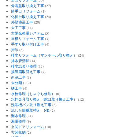
分電盤取り換え工事
(27)
勝手口リフォーム
(1)
化粧台取り換え工事
(24)
外壁塗装工事
(20)
大工工事
(14)
太陽光発電システム
(5)
屋根リフォーム工事
(3)
手すり取り付け工事
(4)
掃除
(8)
排水リフォーム（マンホール取り換え）
(24)
排水管清掃
(14)
排水詰まり修理
(17)
換気扇取替え工事
(7)
新築工事
(8)
未分類
(112)
樋工事
(4)
水栓修理（じゃぐち修理）
(6)
水栓金具取り換え（蛇口取り換え工事）
(12)
洗濯機パン取り換え工事
(3)
流し台簡単取替え NK
(2)
漏水修理
(21)
漏電修理
(9)
玄関ドアリフォーム
(10)
玄関収納
(2)