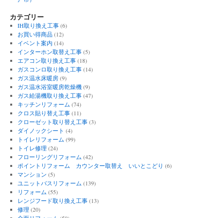
カテゴリー
IH取り換え工事
(6)
お買い得商品
(12)
イベント案内
(14)
インターホン取替え工事
(5)
エアコン取り換え工事
(18)
ガスコンロ取り換え工事
(14)
ガス温水床暖房
(9)
ガス温水浴室暖房乾燥機
(9)
ガス給湯機取り換え工事
(47)
キッチンリフォーム
(74)
クロス貼り替え工事
(11)
クローゼット取り替え工事
(3)
ダイノックシート
(4)
トイレリフォーム
(99)
トイレ修理
(24)
フローリングリフォーム
(42)
ポイントリフォーム カウンター取替え いいとこどり
(6)
マンション
(5)
ユニットバスリフォーム
(139)
リフォーム
(55)
レンジフード取り換え工事
(13)
修理
(20)
全面リフォーム
(50)