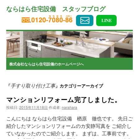
コ
ならはら住宅設備 スタッフブログ
ン
テ
ン
LINE
ツ
へ
ス
キ
ッ
プ
株式会社ならはら住宅設備のホームページへ
手すり取り付け工事
「
」カテゴリーアーカイブ
マンションリフォーム完了しました。
投稿日:
2015年11月18日
作成者:
narahara
こんにちは ならはら住宅設備 楢原 徹也です。 先日ご
紹介したマンションリフォームのカ安静写真を ご紹介し
ていなかったのでご紹介します。 まずは、工事前です。