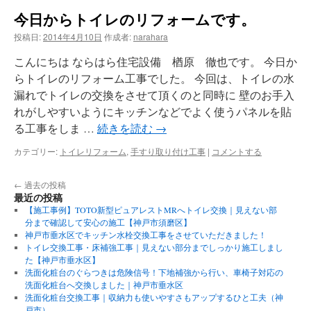
今日からトイレのリフォームです。
投稿日:
2014年4月10日
作成者:
narahara
こんにちは ならはら住宅設備 楢原 徹也です。 今日か
らトイレのリフォーム工事でした。 今回は、トイレの水
漏れでトイレの交換をさせて頂くのと同時に 壁のお手入
れがしやすいようにキッチンなどでよく使うパネルを貼
る工事をしま …
続きを読む
→
カテゴリー:
トイレリフォーム
,
手すり取り付け工事
|
コメントする
←
過去の投稿
最近の投稿
【施工事例】TOTO新型ピュアレストMRへトイレ交換｜見えない部
分まで確認して安心の施工【神戸市須磨区】
神戸市垂水区でキッチン水栓交換工事をさせていただきました！
トイレ交換工事・床補強工事｜見えない部分までしっかり施工しまし
た【神戸市垂水区】
洗面化粧台のぐらつきは危険信号！下地補強から行い、車椅子対応の
洗面化粧台へ交換しました｜神戸市垂水区
洗面化粧台交換工事｜収納力も使いやすさもアップするひと工夫（神
戸市）