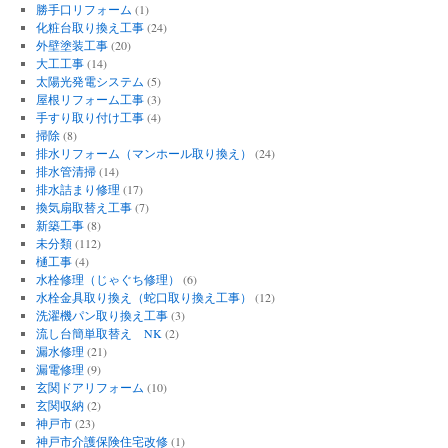
勝手口リフォーム
(1)
化粧台取り換え工事
(24)
外壁塗装工事
(20)
大工工事
(14)
太陽光発電システム
(5)
屋根リフォーム工事
(3)
手すり取り付け工事
(4)
掃除
(8)
排水リフォーム（マンホール取り換え）
(24)
排水管清掃
(14)
排水詰まり修理
(17)
換気扇取替え工事
(7)
新築工事
(8)
未分類
(112)
樋工事
(4)
水栓修理（じゃぐち修理）
(6)
水栓金具取り換え（蛇口取り換え工事）
(12)
洗濯機パン取り換え工事
(3)
流し台簡単取替え NK
(2)
漏水修理
(21)
漏電修理
(9)
玄関ドアリフォーム
(10)
玄関収納
(2)
神戸市
(23)
神戸市介護保険住宅改修
(1)