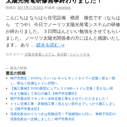
投稿日:
2011年11月30日
作成者:
narahara
こんにちは ならはら住宅設備 楢原 徹也です（ならは
ら てつや） 今日でノーリツ太陽光発電システムの研修
が終わりました。 ３日間ほんといい勉強をさせてもらい
ました。 ノーリツ太陽光関係者の方にほんと感謝いたし
ます。 あり …
続きを読む
→
カテゴリー:
太陽光発電システム
,
未分類
|
コメントする
←
過去の投稿
最近の投稿
神戸市西区｜TOTOレストパル キャビネットタイプへ交換｜床も一新
し、明るく快適なトイレ空間へ
【施工事例】TOTO新型ピュアレストMRへトイレ交換｜見えない部
分まで確認して安心の施工【神戸市須磨区】
神戸市垂水区でキッチン水栓交換工事をさせていただきました！
トイレ交換工事・床補強工事｜見えない部分までしっかり施工しまし
た【神戸市垂水区】
洗面化粧台のぐらつきは危険信号！下地補強から行い、車椅子対応の
洗面化粧台へ交換しました｜神戸市垂水区