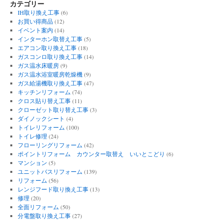
カテゴリー
IH取り換え工事
(6)
お買い得商品
(12)
イベント案内
(14)
インターホン取替え工事
(5)
エアコン取り換え工事
(18)
ガスコンロ取り換え工事
(14)
ガス温水床暖房
(9)
ガス温水浴室暖房乾燥機
(9)
ガス給湯機取り換え工事
(47)
キッチンリフォーム
(74)
クロス貼り替え工事
(11)
クローゼット取り替え工事
(3)
ダイノックシート
(4)
トイレリフォーム
(100)
トイレ修理
(24)
フローリングリフォーム
(42)
ポイントリフォーム カウンター取替え いいとこどり
(6)
マンション
(5)
ユニットバスリフォーム
(139)
リフォーム
(56)
レンジフード取り換え工事
(13)
修理
(20)
全面リフォーム
(50)
分電盤取り換え工事
(27)