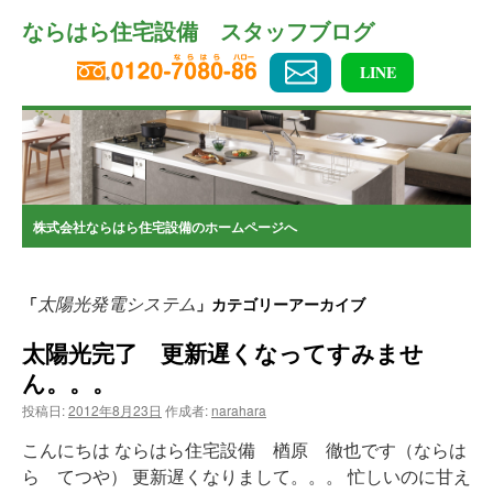
コ
ならはら住宅設備 スタッフブログ
ン
テ
ン
LINE
ツ
へ
ス
キ
ッ
プ
株式会社ならはら住宅設備のホームページへ
太陽光発電システム
「
」カテゴリーアーカイブ
太陽光完了 更新遅くなってすみませ
ん。。。
投稿日:
2012年8月23日
作成者:
narahara
こんにちは ならはら住宅設備 楢原 徹也です（ならは
ら てつや） 更新遅くなりまして。。。 忙しいのに甘え