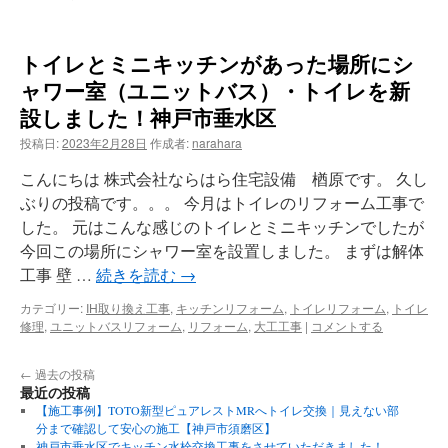
トイレとミニキッチンがあった場所にシ
ャワー室（ユニットバス）・トイレを新
設しました！神戸市垂水区
投稿日:
2023年2月28日
作成者:
narahara
こんにちは 株式会社ならはら住宅設備 楢原です。 久し
ぶりの投稿です。。。 今月はトイレのリフォーム工事で
した。 元はこんな感じのトイレとミニキッチンでしたが
今回この場所にシャワー室を設置しました。 まずは解体
工事 壁 …
続きを読む
→
カテゴリー:
IH取り換え工事
,
キッチンリフォーム
,
トイレリフォーム
,
トイレ
修理
,
ユニットバスリフォーム
,
リフォーム
,
大工工事
|
コメントする
←
過去の投稿
最近の投稿
【施工事例】TOTO新型ピュアレストMRへトイレ交換｜見えない部
分まで確認して安心の施工【神戸市須磨区】
神戸市垂水区でキッチン水栓交換工事をさせていただきました！