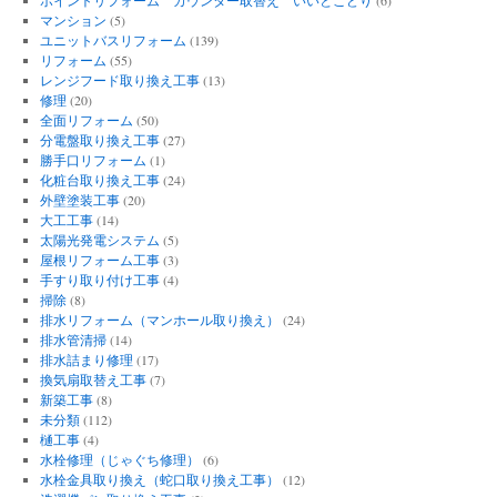
マンション
(5)
ユニットバスリフォーム
(139)
リフォーム
(55)
レンジフード取り換え工事
(13)
修理
(20)
全面リフォーム
(50)
分電盤取り換え工事
(27)
勝手口リフォーム
(1)
化粧台取り換え工事
(24)
外壁塗装工事
(20)
大工工事
(14)
太陽光発電システム
(5)
屋根リフォーム工事
(3)
手すり取り付け工事
(4)
掃除
(8)
排水リフォーム（マンホール取り換え）
(24)
排水管清掃
(14)
排水詰まり修理
(17)
換気扇取替え工事
(7)
新築工事
(8)
未分類
(112)
樋工事
(4)
水栓修理（じゃぐち修理）
(6)
水栓金具取り換え（蛇口取り換え工事）
(12)