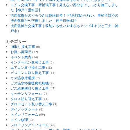
トイレ交換工事・床補強工事｜見えない部分までしっかり施工しまし
た【神戸市垂水区】
洗面化粧台のぐらつきは危険信号！下地補強から行い、車椅子対応の
洗面化粧台へ交換しました｜神戸市垂水区
洗面化粧台交換工事｜収納力も使いやすさもアップするひと工夫（神
戸市）
カテゴリー
IH取り換え工事
(6)
お買い得商品
(12)
イベント案内
(14)
インターホン取替え工事
(5)
エアコン取り換え工事
(18)
ガスコンロ取り換え工事
(14)
ガス温水床暖房
(9)
ガス温水浴室暖房乾燥機
(9)
ガス給湯機取り換え工事
(47)
キッチンリフォーム
(74)
クロス貼り替え工事
(11)
クローゼット取り替え工事
(3)
ダイノックシート
(4)
トイレリフォーム
(99)
トイレ修理
(24)
フローリングリフォーム
(42)
ポイントリフォーム カウンター取替え いいとこどり
(6)