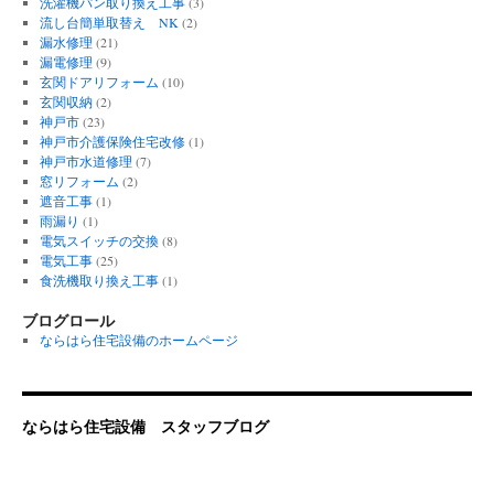
洗濯機パン取り換え工事
(3)
流し台簡単取替え NK
(2)
漏水修理
(21)
漏電修理
(9)
玄関ドアリフォーム
(10)
玄関収納
(2)
神戸市
(23)
神戸市介護保険住宅改修
(1)
神戸市水道修理
(7)
窓リフォーム
(2)
遮音工事
(1)
雨漏り
(1)
電気スイッチの交換
(8)
電気工事
(25)
食洗機取り換え工事
(1)
ブログロール
ならはら住宅設備のホームページ
ならはら住宅設備 スタッフブログ