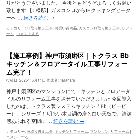
りがとうございました。 今後ともどうぞよろしくお願い
致します 【U様邸】ガスコンロからIHクッキングヒータ
ーへ …
続きを読む
→
カテゴリー:
IH取り換え工事
,
お買い得商品
,
ガスコンロ取り換え工事
,
リフォ
ーム
|
コメントする
【施工事例】神戸市須磨区｜トクラス Bb
キッチン＆フロアータイル工事リフォー
ム完了！
投稿日:
2025年6月11日
作成者:
narahara
神戸市須磨区のマンションにて、キッチンとフロアータ
イルのリフォーム工事をさせていただきました 今回導入
したのは、トクラス製システムキッチン「Bb（ビービ
ー）」シリーズ！ 明るい木目調の扉と白い天板で、清潔
感あふれる空間に …
続きを読む
→
カテゴリー:
IH取り換え工事
,
キッチンリフォーム
,
マンション
,
リフォーム
|
コメントする