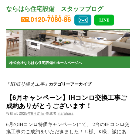
コ
ならはら住宅設備 スタッフブログ
ン
テ
ン
LINE
ツ
へ
ス
キ
ッ
プ
株式会社ならはら住宅設備のホームページへ
IH取り換え工事
「
」カテゴリーアーカイブ
【6月キャンペーン】IHコンロ交換工事ご
成約ありがとうございます！
投稿日:
2025年6月21日
作成者:
narahara
6月のIHコンロ特価キャンペーンにて、 2台のIHコンロ交
換工事のご成約をいただきました！ U様、K様、誠にあ