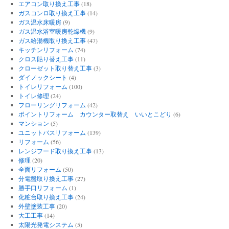
エアコン取り換え工事
(18)
ガスコンロ取り換え工事
(14)
ガス温水床暖房
(9)
ガス温水浴室暖房乾燥機
(9)
ガス給湯機取り換え工事
(47)
キッチンリフォーム
(74)
クロス貼り替え工事
(11)
クローゼット取り替え工事
(3)
ダイノックシート
(4)
トイレリフォーム
(100)
トイレ修理
(24)
フローリングリフォーム
(42)
ポイントリフォーム カウンター取替え いいとこどり
(6)
マンション
(5)
ユニットバスリフォーム
(139)
リフォーム
(56)
レンジフード取り換え工事
(13)
修理
(20)
全面リフォーム
(50)
分電盤取り換え工事
(27)
勝手口リフォーム
(1)
化粧台取り換え工事
(24)
外壁塗装工事
(20)
大工工事
(14)
太陽光発電システム
(5)