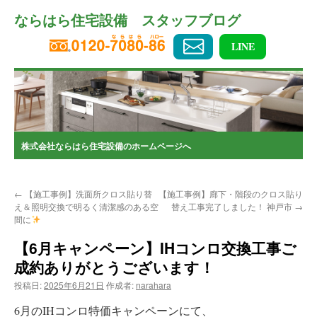
コ
ならはら住宅設備 スタッフブログ
ン
テ
ン
LINE
ツ
へ
ス
キ
ッ
プ
株式会社ならはら住宅設備のホームページへ
←
【施工事例】洗面所クロス貼り替
【施工事例】廊下・階段のクロス貼り
え＆照明交換で明るく清潔感のある空
替え工事完了しました！ 神戸市
→
間に
【6月キャンペーン】IHコンロ交換工事ご
成約ありがとうございます！
投稿日:
2025年6月21日
作成者:
narahara
6月のIHコンロ特価キャンペーンにて、