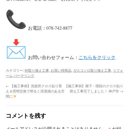
お電話：078-742-8877
お問い合わせフォーム：
こちらをクリック
カテゴリー:
IH取り換え工事
,
お買い得商品
,
ガスコンロ取り換え工事
,
リフォ
ーム
パーマリンク
←
【施工事例】洗面所クロス貼り替
【施工事例】廊下・階段のクロス貼り
え＆照明交換で明るく清潔感のある空
替え工事完了しました！ 神戸市
→
間に
コメントを残す
※
メールアドレスが公開されることはありません。
が付