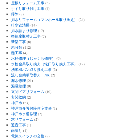
屋根リフォーム工事
(3)
手すり取り付け工事
(4)
掃除
(8)
排水リフォーム（マンホール取り換え）
(24)
排水管清掃
(14)
排水詰まり修理
(17)
換気扇取替え工事
(7)
新築工事
(8)
未分類
(112)
樋工事
(4)
水栓修理（じゃぐち修理）
(6)
水栓金具取り換え（蛇口取り換え工事）
(12)
洗濯機パン取り換え工事
(3)
流し台簡単取替え NK
(2)
漏水修理
(21)
漏電修理
(9)
玄関ドアリフォーム
(10)
玄関収納
(2)
神戸市
(23)
神戸市介護保険住宅改修
(1)
神戸市水道修理
(7)
窓リフォーム
(2)
遮音工事
(1)
雨漏り
(1)
電気スイッチの交換
(8)