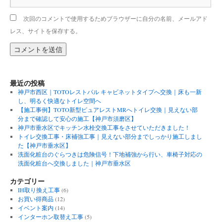
次回のコメントで使用するためブラウザーに自分の名前、メールアド
レス、サイトを保存する。
最近の投稿
神戸市西区｜TOTOレストパル キャビネットタイプへ交換｜床も一新
し、明るく快適なトイレ空間へ
【施工事例】TOTO新型ピュアレストMRへトイレ交換｜見えない部
分まで確認して安心の施工【神戸市須磨区】
神戸市垂水区でキッチン水栓交換工事をさせていただきました！
トイレ交換工事・床補強工事｜見えない部分までしっかり施工しまし
た【神戸市垂水区】
洗面化粧台のぐらつきは危険信号！下地補強から行い、車椅子対応の
洗面化粧台へ交換しました｜神戸市垂水区
カテゴリー
IH取り換え工事
(6)
お買い得商品
(12)
イベント案内
(14)
インターホン取替え工事
(5)