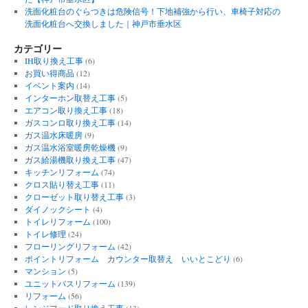
洗面化粧台のぐらつきは危険信号！下地補強から行い、車椅子対応の
洗面化粧台へ交換しました｜神戸市垂水区
カテゴリー
IH取り換え工事
(6)
お買い得商品
(12)
イベント案内
(14)
インターホン取替え工事
(5)
エアコン取り換え工事
(18)
ガスコンロ取り換え工事
(14)
ガス温水床暖房
(9)
ガス温水浴室暖房乾燥機
(9)
ガス給湯機取り換え工事
(47)
キッチンリフォーム
(74)
クロス貼り替え工事
(11)
クローゼット取り替え工事
(3)
ダイノックシート
(4)
トイレリフォーム
(100)
トイレ修理
(24)
フローリングリフォーム
(42)
ポイントリフォーム カウンター取替え いいとこどり
(6)
マンション
(5)
ユニットバスリフォーム
(139)
リフォーム
(56)
レンジフード取り換え工事
(13)