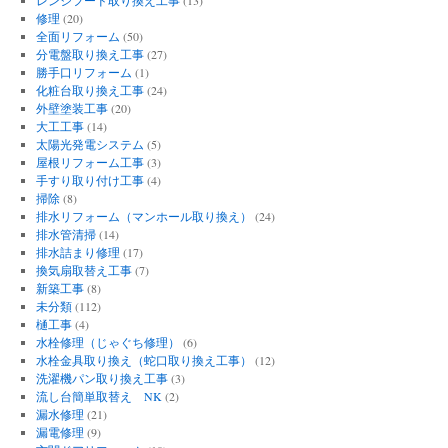
修理
(20)
全面リフォーム
(50)
分電盤取り換え工事
(27)
勝手口リフォーム
(1)
化粧台取り換え工事
(24)
外壁塗装工事
(20)
大工工事
(14)
太陽光発電システム
(5)
屋根リフォーム工事
(3)
手すり取り付け工事
(4)
掃除
(8)
排水リフォーム（マンホール取り換え）
(24)
排水管清掃
(14)
排水詰まり修理
(17)
換気扇取替え工事
(7)
新築工事
(8)
未分類
(112)
樋工事
(4)
水栓修理（じゃぐち修理）
(6)
水栓金具取り換え（蛇口取り換え工事）
(12)
洗濯機パン取り換え工事
(3)
流し台簡単取替え NK
(2)
漏水修理
(21)
漏電修理
(9)