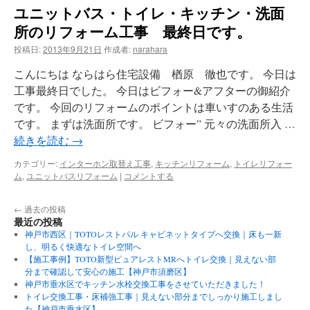
ユニットバス・トイレ・キッチン・洗面
所のリフォーム工事 最終日です。
投稿日:
2013年9月21日
作成者:
narahara
こんにちは ならはら住宅設備 楢原 徹也です。 今日は
工事最終日でした。 今日はビフォー&アフターの御紹介
です。 今回のリフォームのポイントは車いすのある生活
です。 まずは洗面所です。 ビフォー” 元々の洗面所入 …
続きを読む
→
カテゴリー:
インターホン取替え工事
,
キッチンリフォーム
,
トイレリフォー
ム
,
ユニットバスリフォーム
|
コメントする
←
過去の投稿
最近の投稿
神戸市西区｜TOTOレストパル キャビネットタイプへ交換｜床も一新
し、明るく快適なトイレ空間へ
【施工事例】TOTO新型ピュアレストMRへトイレ交換｜見えない部
分まで確認して安心の施工【神戸市須磨区】
神戸市垂水区でキッチン水栓交換工事をさせていただきました！
トイレ交換工事・床補強工事｜見えない部分までしっかり施工しまし
た【神戸市垂水区】