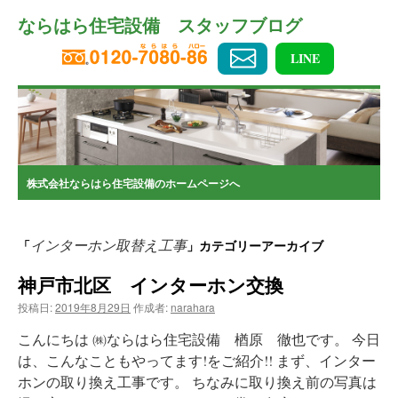
コ
ならはら住宅設備 スタッフブログ
ン
テ
ン
LINE
ツ
へ
ス
キ
ッ
プ
株式会社ならはら住宅設備のホームページへ
インターホン取替え工事
「
」カテゴリーアーカイブ
神戸市北区 インターホン交換
投稿日:
2019年8月29日
作成者:
narahara
こんにちは ㈱ならはら住宅設備 楢原 徹也です。 今日
は、こんなこともやってます!をご紹介!! まず、インター
ホンの取り換え工事です。 ちなみに取り換え前の写真は