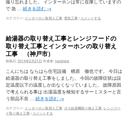
撮り忘れました。 インターホンは常に在庫していますの
で 急 …
続きを読む
→
カテゴリー:
インターホン取替え工事
,
電気工事
|
コメントする
給湯器の取り替え工事とレンジフードの
取り替え工事とインターホンの取り替え
工事 （神戸市）
投稿日:
2014年2月21日
作成者:
narahara
こんにちは ならはら住宅設備 楢原 徹也です。 今日は
給湯器の取り替え工事をしました。 今回の故障症状は設
定温度以下の温度しか出なくなっていました。 故障原因
で考えられる事は 出湯温度を検知するサーミスターと言
う部品不良 …
続きを読む
→
カテゴリー:
インターホン取替え工事
,
ガス給湯機取り換え工事
,
レンジフー
ド取り換え工事
|
コメントする