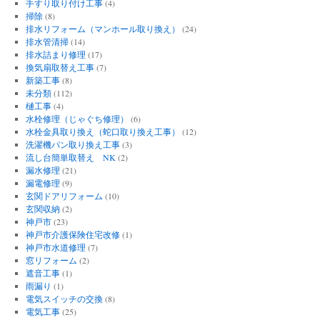
手すり取り付け工事
(4)
掃除
(8)
排水リフォーム（マンホール取り換え）
(24)
排水管清掃
(14)
排水詰まり修理
(17)
換気扇取替え工事
(7)
新築工事
(8)
未分類
(112)
樋工事
(4)
水栓修理（じゃぐち修理）
(6)
水栓金具取り換え（蛇口取り換え工事）
(12)
洗濯機パン取り換え工事
(3)
流し台簡単取替え NK
(2)
漏水修理
(21)
漏電修理
(9)
玄関ドアリフォーム
(10)
玄関収納
(2)
神戸市
(23)
神戸市介護保険住宅改修
(1)
神戸市水道修理
(7)
窓リフォーム
(2)
遮音工事
(1)
雨漏り
(1)
電気スイッチの交換
(8)
電気工事
(25)