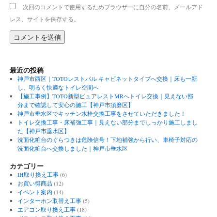
次回のコメントで使用するためブラウザーに自分の名前、メールアド
レス、サイトを保存する。
最近の投稿
神戸市西区｜TOTOレストパル キャビネットタイプへ交換｜床も一新
し、明るく快適なトイレ空間へ
【施工事例】TOTO新型ピュアレストMRへトイレ交換｜見えない部
分まで確認して安心の施工【神戸市須磨区】
神戸市垂水区でキッチン水栓交換工事をさせていただきました！
トイレ交換工事・床補強工事｜見えない部分までしっかり施工しまし
た【神戸市垂水区】
洗面化粧台のぐらつきは危険信号！下地補強から行い、車椅子対応の
洗面化粧台へ交換しました｜神戸市垂水区
カテゴリー
IH取り換え工事
(6)
お買い得商品
(12)
イベント案内
(14)
インターホン取替え工事
(5)
エアコン取り換え工事
(18)