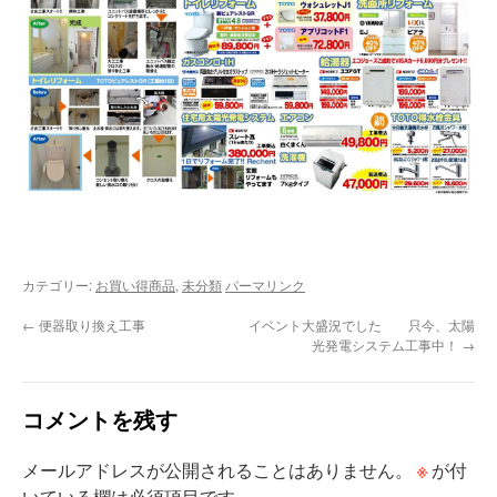
カテゴリー:
お買い得商品
,
未分類
パーマリンク
←
便器取り換え工事
イベント大盛況でした 只今、太陽
光発電システム工事中！
→
コメントを残す
※
メールアドレスが公開されることはありません。
が付
いている欄は必須項目です