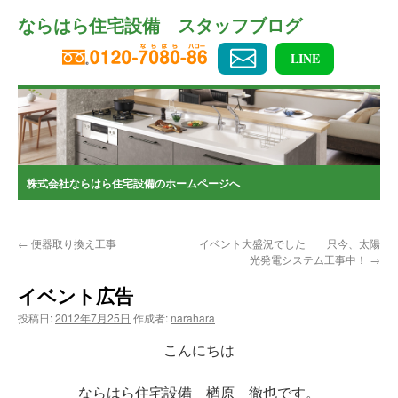
コ
ならはら住宅設備 スタッフブログ
ン
テ
ン
LINE
ツ
へ
ス
キ
ッ
プ
株式会社ならはら住宅設備のホームページへ
←
便器取り換え工事
イベント大盛況でした 只今、太陽
光発電システム工事中！
→
イベント広告
投稿日:
2012年7月25日
作成者:
narahara
こんにちは
ならはら住宅設備 楢原 徹也です。