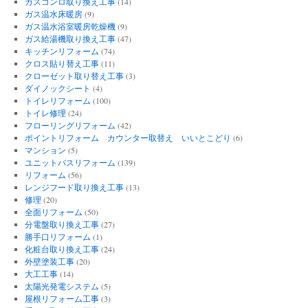
ガスコンロ取り換え工事
(14)
ガス温水床暖房
(9)
ガス温水浴室暖房乾燥機
(9)
ガス給湯機取り換え工事
(47)
キッチンリフォーム
(74)
クロス貼り替え工事
(11)
クローゼット取り替え工事
(3)
ダイノックシート
(4)
トイレリフォーム
(100)
トイレ修理
(24)
フローリングリフォーム
(42)
ポイントリフォーム カウンター取替え いいとこどり
(6)
マンション
(5)
ユニットバスリフォーム
(139)
リフォーム
(56)
レンジフード取り換え工事
(13)
修理
(20)
全面リフォーム
(50)
分電盤取り換え工事
(27)
勝手口リフォーム
(1)
化粧台取り換え工事
(24)
外壁塗装工事
(20)
大工工事
(14)
太陽光発電システム
(5)
屋根リフォーム工事
(3)