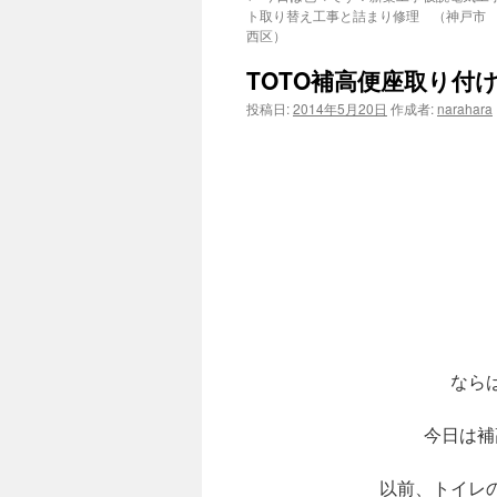
ト取り替え工事と詰まり修理 （神戸市
西区）
TOTO補高便座取り付
投稿日:
2014年5月20日
作成者:
narahara
なら
今日は補
以前、トイレ