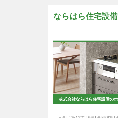
コ
ン
ならはら住宅設備
テ
ン
ツ
へ
ス
キ
ッ
プ
株式会社ならはら住宅設備のホ
←
今日は色々です！新築工事仮説電気工