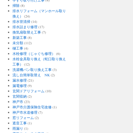
掃除
(8)
排水リフォーム（マンホール取り
換え）
(24)
排水管清掃
(14)
排水詰まり修理
(17)
換気扇取替え工事
(7)
新築工事
(8)
未分類
(112)
樋工事
(4)
水栓修理（じゃぐち修理）
(6)
水栓金具取り換え（蛇口取り換え
工事）
(12)
洗濯機パン取り換え工事
(3)
流し台簡単取替え NK
(2)
漏水修理
(21)
漏電修理
(9)
玄関ドアリフォーム
(10)
玄関収納
(2)
神戸市
(23)
神戸市介護保険住宅改修
(1)
神戸市水道修理
(7)
窓リフォーム
(2)
遮音工事
(1)
雨漏り
(1)