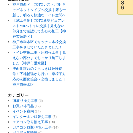
神戸市西区｜TOTOレストパル キ
ャビネットタイプへ交換｜床も一
新し、明るく快適なトイレ空間へ
【施工事例】TOTO新型ピュアレ
ストMRへトイレ交換｜見えない
部分まで確認して安心の施工【神
戸市須磨区】
神戸市垂水区でキッチン水栓交換
工事をさせていただきました！
トイレ交換工事・床補強工事｜見
えない部分までしっかり施工しま
した【神戸市垂水区】
洗面化粧台のぐらつきは危険信
号！下地補強から行い、車椅子対
応の洗面化粧台へ交換しました｜
神戸市垂水区
カテゴリー
IH取り換え工事
(6)
お買い得商品
(12)
イベント案内
(14)
インターホン取替え工事
(5)
エアコン取り換え工事
(18)
ガスコンロ取り換え工事
(14)
ガス温水床暖房
(9)