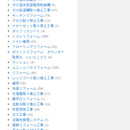
ガス温水浴室暖房乾燥機
(9)
ガス給湯機取り換え工事
(47)
キッチンリフォーム
(74)
クロス貼り替え工事
(11)
クローゼット取り替え工事
(3)
ダイノックシート
(4)
トイレリフォーム
(100)
トイレ修理
(24)
フローリングリフォーム
(42)
ポイントリフォーム カウンター
取替え いいとこどり
(6)
マンション
(5)
ユニットバスリフォーム
(139)
リフォーム
(56)
レンジフード取り換え工事
(13)
修理
(20)
全面リフォーム
(50)
分電盤取り換え工事
(27)
勝手口リフォーム
(1)
化粧台取り換え工事
(24)
外壁塗装工事
(20)
大工工事
(14)
太陽光発電システム
(5)
屋根リフォーム工事
(3)
手すり取り付け工事
(4)