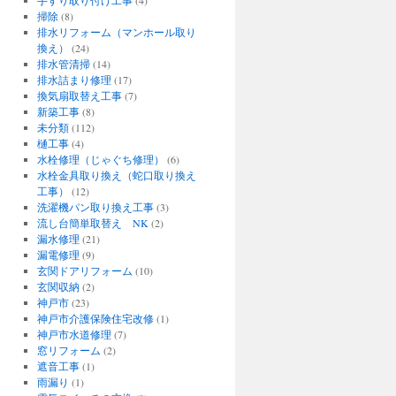
掃除
(8)
排水リフォーム（マンホール取り
換え）
(24)
排水管清掃
(14)
排水詰まり修理
(17)
換気扇取替え工事
(7)
新築工事
(8)
未分類
(112)
樋工事
(4)
水栓修理（じゃぐち修理）
(6)
水栓金具取り換え（蛇口取り換え
工事）
(12)
洗濯機パン取り換え工事
(3)
流し台簡単取替え NK
(2)
漏水修理
(21)
漏電修理
(9)
玄関ドアリフォーム
(10)
玄関収納
(2)
神戸市
(23)
神戸市介護保険住宅改修
(1)
神戸市水道修理
(7)
窓リフォーム
(2)
遮音工事
(1)
雨漏り
(1)