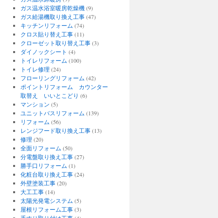
ガス温水浴室暖房乾燥機
(9)
ガス給湯機取り換え工事
(47)
キッチンリフォーム
(74)
クロス貼り替え工事
(11)
クローゼット取り替え工事
(3)
ダイノックシート
(4)
トイレリフォーム
(100)
トイレ修理
(24)
フローリングリフォーム
(42)
ポイントリフォーム カウンター
取替え いいとこどり
(6)
マンション
(5)
ユニットバスリフォーム
(139)
リフォーム
(56)
レンジフード取り換え工事
(13)
修理
(20)
全面リフォーム
(50)
分電盤取り換え工事
(27)
勝手口リフォーム
(1)
化粧台取り換え工事
(24)
外壁塗装工事
(20)
大工工事
(14)
太陽光発電システム
(5)
屋根リフォーム工事
(3)
手すり取り付け工事
(4)