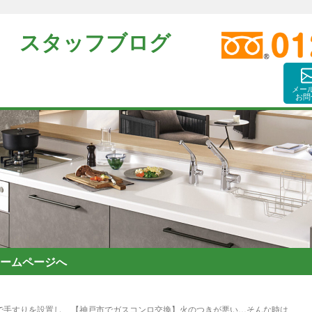
 スタッフブログ
メー
お問
ームページへ
で手すりを設置し
【神戸市でガスコンロ交換】火のつきが悪い…そんな時は