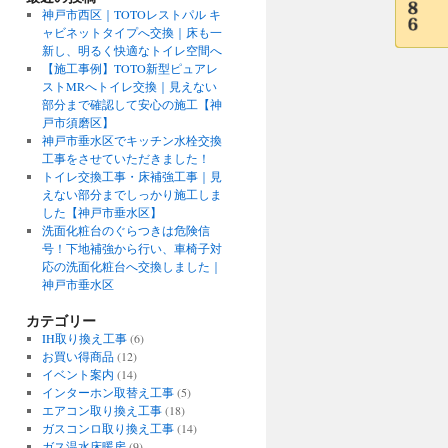
神戸市西区｜TOTOレストパル キ
ャビネットタイプへ交換｜床も一
新し、明るく快適なトイレ空間へ
【施工事例】TOTO新型ピュアレ
ストMRへトイレ交換｜見えない
部分まで確認して安心の施工【神
戸市須磨区】
神戸市垂水区でキッチン水栓交換
工事をさせていただきました！
トイレ交換工事・床補強工事｜見
えない部分までしっかり施工しま
した【神戸市垂水区】
洗面化粧台のぐらつきは危険信
号！下地補強から行い、車椅子対
応の洗面化粧台へ交換しました｜
神戸市垂水区
カテゴリー
IH取り換え工事
(6)
お買い得商品
(12)
イベント案内
(14)
インターホン取替え工事
(5)
エアコン取り換え工事
(18)
ガスコンロ取り換え工事
(14)
ガス温水床暖房
(9)