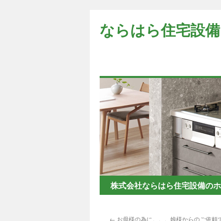
コ
ン
ならはら住宅設備
テ
ン
ツ
へ
ス
キ
ッ
プ
株式会社ならはら住宅設備のホ
←
お母様の為に。。。娘様からのご依頼