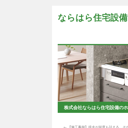
コ
ン
ならはら住宅設備
テ
ン
ツ
へ
ス
キ
ッ
プ
株式会社ならはら住宅設備のホ
←
【施工事例】排水が何度も詰まる…そ