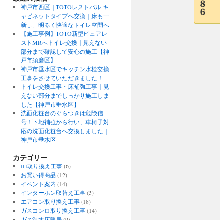
神戸市西区｜TOTOレストパル キ
ャビネットタイプへ交換｜床も一
新し、明るく快適なトイレ空間へ
【施工事例】TOTO新型ピュアレ
ストMRへトイレ交換｜見えない
部分まで確認して安心の施工【神
戸市須磨区】
神戸市垂水区でキッチン水栓交換
工事をさせていただきました！
トイレ交換工事・床補強工事｜見
えない部分までしっかり施工しま
した【神戸市垂水区】
洗面化粧台のぐらつきは危険信
号！下地補強から行い、車椅子対
応の洗面化粧台へ交換しました｜
神戸市垂水区
カテゴリー
IH取り換え工事
(6)
お買い得商品
(12)
イベント案内
(14)
インターホン取替え工事
(5)
エアコン取り換え工事
(18)
ガスコンロ取り換え工事
(14)
ガス温水床暖房
(9)