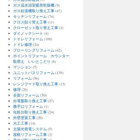
ガス温水浴室暖房乾燥機
(9)
ガス給湯機取り換え工事
(47)
キッチンリフォーム
(74)
クロス貼り替え工事
(11)
クローゼット取り替え工事
(3)
ダイノックシート
(4)
トイレリフォーム
(100)
トイレ修理
(24)
フローリングリフォーム
(42)
ポイントリフォーム カウンター
取替え いいとこどり
(6)
マンション
(5)
ユニットバスリフォーム
(139)
リフォーム
(56)
レンジフード取り換え工事
(13)
修理
(20)
全面リフォーム
(50)
分電盤取り換え工事
(27)
勝手口リフォーム
(1)
化粧台取り換え工事
(24)
外壁塗装工事
(20)
大工工事
(14)
太陽光発電システム
(5)
屋根リフォーム工事
(3)
手すり取り付け工事
(4)