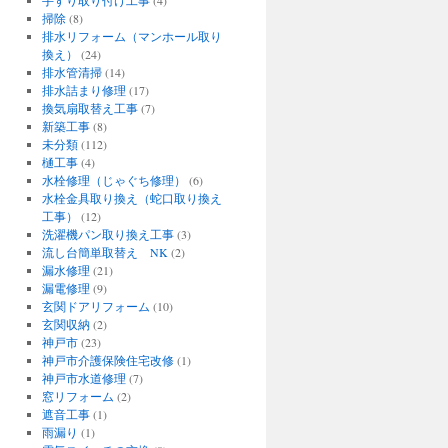
掃除
(8)
排水リフォーム（マンホール取り
換え）
(24)
排水管清掃
(14)
排水詰まり修理
(17)
換気扇取替え工事
(7)
新築工事
(8)
未分類
(112)
樋工事
(4)
水栓修理（じゃぐち修理）
(6)
水栓金具取り換え（蛇口取り換え
工事）
(12)
洗濯機パン取り換え工事
(3)
流し台簡単取替え NK
(2)
漏水修理
(21)
漏電修理
(9)
玄関ドアリフォーム
(10)
玄関収納
(2)
神戸市
(23)
神戸市介護保険住宅改修
(1)
神戸市水道修理
(7)
窓リフォーム
(2)
遮音工事
(1)
雨漏り
(1)