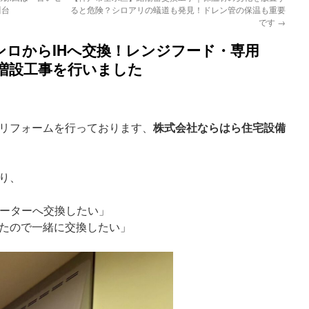
川台
ると危険？シロアリの蟻道も発見！ドレン管の保温も重要
です
→
ンロからIHへ交換！レンジフード・専用
盤増設工事を行いました
株式会社ならはら住宅設備
リフォームを行っております、
り、
ヒーターへ交換したい」
たので一緒に交換したい」