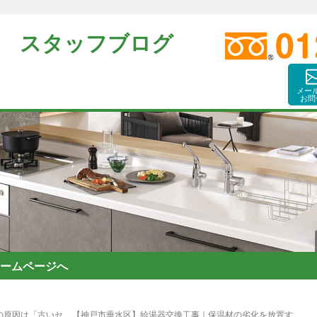
 スタッフブログ
メー
お問
ームページへ
の原因は「古いセ
【神戸市垂水区】給湯器交換工事｜保温材の劣化を放置す