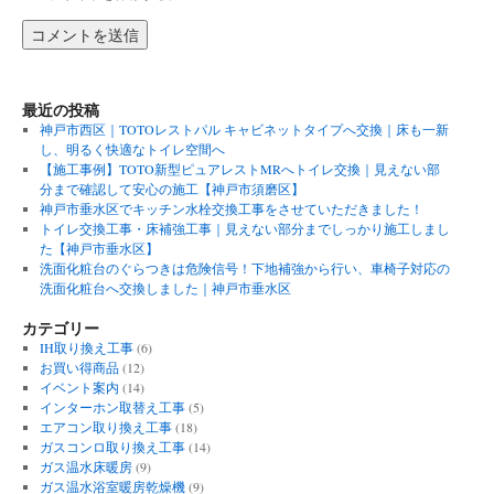
最近の投稿
神戸市西区｜TOTOレストパル キャビネットタイプへ交換｜床も一新
し、明るく快適なトイレ空間へ
【施工事例】TOTO新型ピュアレストMRへトイレ交換｜見えない部
分まで確認して安心の施工【神戸市須磨区】
神戸市垂水区でキッチン水栓交換工事をさせていただきました！
トイレ交換工事・床補強工事｜見えない部分までしっかり施工しまし
た【神戸市垂水区】
洗面化粧台のぐらつきは危険信号！下地補強から行い、車椅子対応の
洗面化粧台へ交換しました｜神戸市垂水区
カテゴリー
IH取り換え工事
(6)
お買い得商品
(12)
イベント案内
(14)
インターホン取替え工事
(5)
エアコン取り換え工事
(18)
ガスコンロ取り換え工事
(14)
ガス温水床暖房
(9)
ガス温水浴室暖房乾燥機
(9)