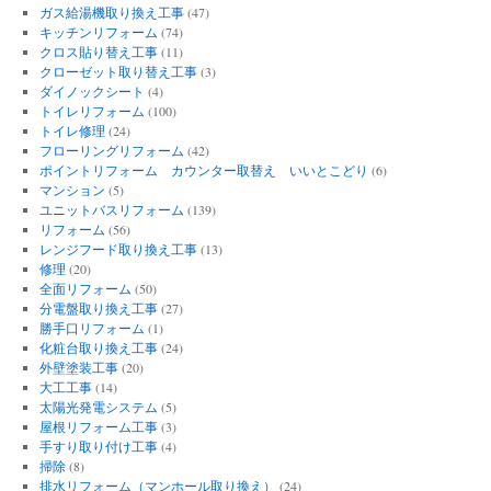
ガス給湯機取り換え工事
(47)
キッチンリフォーム
(74)
クロス貼り替え工事
(11)
クローゼット取り替え工事
(3)
ダイノックシート
(4)
トイレリフォーム
(100)
トイレ修理
(24)
フローリングリフォーム
(42)
ポイントリフォーム カウンター取替え いいとこどり
(6)
マンション
(5)
ユニットバスリフォーム
(139)
リフォーム
(56)
レンジフード取り換え工事
(13)
修理
(20)
全面リフォーム
(50)
分電盤取り換え工事
(27)
勝手口リフォーム
(1)
化粧台取り換え工事
(24)
外壁塗装工事
(20)
大工工事
(14)
太陽光発電システム
(5)
屋根リフォーム工事
(3)
手すり取り付け工事
(4)
掃除
(8)
排水リフォーム（マンホール取り換え）
(24)