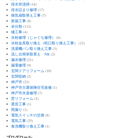
排水管清掃
(14)
排水詰まり修理
(17)
換気扇取替え工事
(7)
新築工事
(8)
未分類
(112)
樋工事
(4)
水栓修理（じゃぐち修理）
(6)
水栓金具取り換え（蛇口取り換え工事）
(12)
洗濯機パン取り換え工事
(3)
流し台簡単取替え NK
(2)
漏水修理
(21)
漏電修理
(9)
玄関ドアリフォーム
(10)
玄関収納
(2)
神戸市
(23)
神戸市介護保険住宅改修
(1)
神戸市水道修理
(7)
窓リフォーム
(2)
遮音工事
(1)
雨漏り
(1)
電気スイッチの交換
(8)
電気工事
(25)
食洗機取り換え工事
(1)
ブログロール