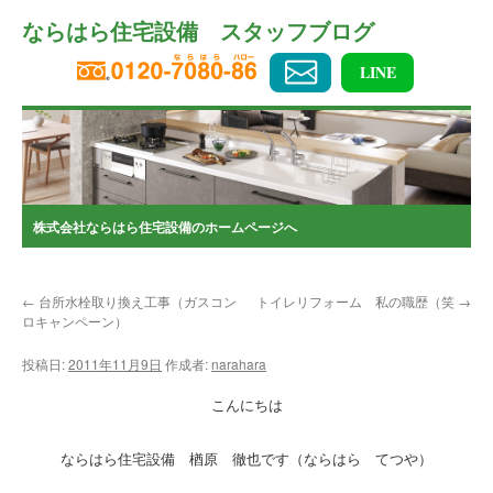
コ
ならはら住宅設備 スタッフブログ
ン
テ
ン
LINE
ツ
へ
ス
キ
ッ
プ
株式会社ならはら住宅設備のホームページへ
←
台所水栓取り換え工事（ガスコン
トイレリフォーム 私の職歴（笑
→
ロキャンペーン）
投稿日:
2011年11月9日
作成者:
narahara
こんにちは
ならはら住宅設備 楢原 徹也です（ならはら てつや）