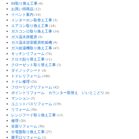
IH取り換え工事
(6)
お買い得商品
(12)
イベント案内
(14)
インターホン取替え工事
(5)
エアコン取り換え工事
(18)
ガスコンロ取り換え工事
(14)
ガス温水床暖房
(9)
ガス温水浴室暖房乾燥機
(9)
ガス給湯機取り換え工事
(47)
キッチンリフォーム
(74)
クロス貼り替え工事
(11)
クローゼット取り替え工事
(3)
ダイノックシート
(4)
トイレリフォーム
(100)
トイレ修理
(24)
フローリングリフォーム
(42)
ポイントリフォーム カウンター取替え いいとこどり
(6)
マンション
(5)
ユニットバスリフォーム
(139)
リフォーム
(56)
レンジフード取り換え工事
(13)
修理
(20)
全面リフォーム
(50)
分電盤取り換え工事
(27)
勝手口リフォーム
(1)