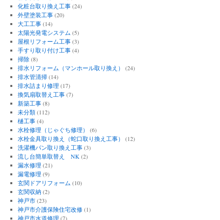
化粧台取り換え工事
(24)
外壁塗装工事
(20)
大工工事
(14)
太陽光発電システム
(5)
屋根リフォーム工事
(3)
手すり取り付け工事
(4)
掃除
(8)
排水リフォーム（マンホール取り換え）
(24)
排水管清掃
(14)
排水詰まり修理
(17)
換気扇取替え工事
(7)
新築工事
(8)
未分類
(112)
樋工事
(4)
水栓修理（じゃぐち修理）
(6)
水栓金具取り換え（蛇口取り換え工事）
(12)
洗濯機パン取り換え工事
(3)
流し台簡単取替え NK
(2)
漏水修理
(21)
漏電修理
(9)
玄関ドアリフォーム
(10)
玄関収納
(2)
神戸市
(23)
神戸市介護保険住宅改修
(1)
神戸市水道修理
(7)