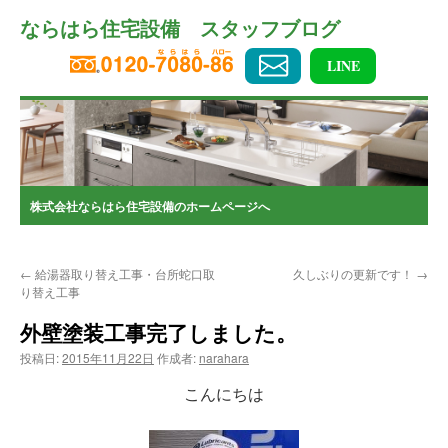
コ
ならはら住宅設備 スタッフブログ
ン
テ
ン
LINE
ツ
へ
ス
キ
ッ
プ
株式会社ならはら住宅設備のホームページへ
←
給湯器取り替え工事・台所蛇口取
久しぶりの更新です！
→
り替え工事
外壁塗装工事完了しました。
投稿日:
2015年11月22日
作成者:
narahara
こんにちは